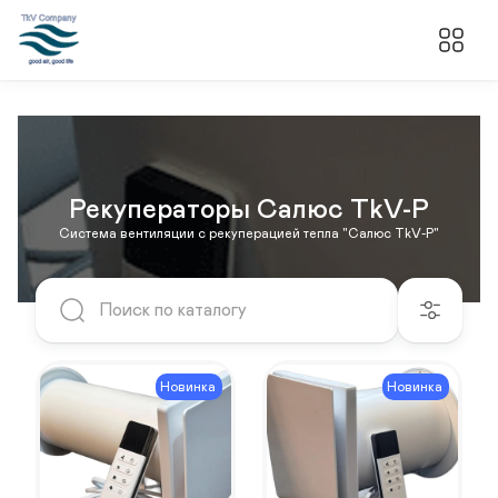
Рекуператоры Салюс TkV-P
Система вентиляции с рекуперацией тепла "Салюс TkV-Р"
Новинка
Новинка