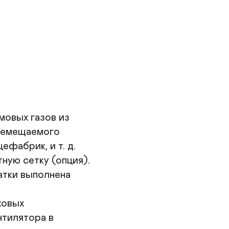
снега.

становка (длина трассы) от открытого огня не 
нее 4-5 м.

корость вентилятора может регулироваться 
азличными регуляторами скорости
Заказать
овых газов из 

ремещаемого 

фабрик, и т. д.

ую сетку (опция).

тки выполнена 

овых 

тилятора в 
