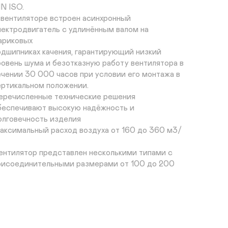
N ISO.

 вентиляторе встроен асинхронный 
лектродвигатель с удлинённым валом на 
ариковых 

одшипниках качения, гарантирующий низкий 
ровень шума и безотказную работу вентилятора в 

ечении 30 000 часов при условии его монтажа в 
ертикальном положении.

еречисленные технические решения 
беспечивают высокую надёжность и 
олговечность изделия

аксимальный расход воздуха от 160 до 360 м3/
ентилятор представлен несколькими типами с  
рисоединительными размерами от 100 до 200 
.

аксимальная температура перемещаемого 
здуха +160 °С.

тепень защиты вентилятора IP 54, что 
беспечивает надёжную защиту мотора от дождя 