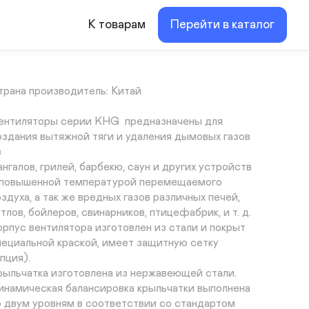
ип: высокотемпературный круглый (дымосос)

роизводительность: 360 м³/ч

К товарам
Перейти в каталог
иаметр (установочный): Ø 200-220  мм. 
переходы на 150/160 мм. опция)

ощность двигателя: 120 Вт

аксимальная температура: Траб.max. +160ºС

трана производитель: Китай

ентиляторы серии KHG  предназначены для 
оздания вытяжной тяги и удаления дымовых газов 
 

ангалов, грилей, барбекю, саун и других устройств 
 повышенной температурой перемещаемого 

здуха, а так же вредных газов различных печей, 
тлов, бойлеров, свинарников, птицефабрик, и т. д.

орпус вентилятора изготовлен из стали и покрыт 
пециальной краской, имеет защитную сетку 
пция).

рыльчатка изготовлена из нержавеющей стали. 
инамическая балансировка крыльчатки выполнена 

о двум уровням в соответствии со стандартом 