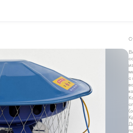
Т
П
Д
(
М
М
С
В
с
из
м
с
во
ко
К
с
(о
К
Д
п