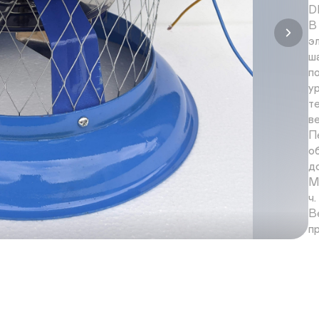
DI
В
э
ш
п
у
т
в
П
о
д
М
ч.

В
п
mm
М
во
С
о