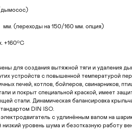
и 
У
(дымосос)

ме
С
мм. (переходы на 150/160 мм. опция)

р
. +160ºС

ны для создания вытяжной тяги и удаления дым
других устройств с повышенной температурой пе
чных печей, котлов, бойлеров, свинарников, птице
али и покрыт специальной краской, имеет защитн
щей стали. Динамическая балансировка крыльча
тандартом DIN ISO.

электродвигатель с удлинённым валом на шарик
 низкий уровень шума и безотказную работу вен