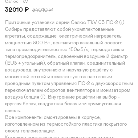
Салюс TkV
32010
₽
34010
₽
Приточные установки серии Салюс TkV 03 ПС-2 (i) 
Сибирь представляют собой укомплектованные 
агрегаты, содержащие  электрический нагреватель 
мощностью 800 Вт., вентилятор канальный осевого 
типа производительностью 150м3/ч, термодатчик и 
термопредохранитель, сдвоенный воздушный фильтр 
(EU3 + угольный), обратный клапан, соединительный 
воздуховод, внутреннюю и наружную решётку с 
москитной сеткой и комплектуются настенным 
проводным пультом управления ПС-2 с двухскоростным 
переключателем оборотов вентилятора и ионизатором 
воздуха (опция (i). Внутренние решётки на выбор - 
круглая белая, квадратная белая или прямоугольная 
панель.

Все компоненты смонтированы в корпусе, 
изготовленном из термостойкого пластика покрытого 
слоем теплоизоляции.

Комплект предназначен для скрытого монтажа в 