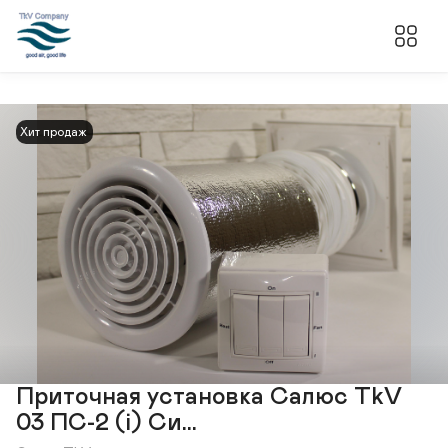
Хит продаж
Приточная установка Салюс TkV
03 ПС-2 (i) Си...