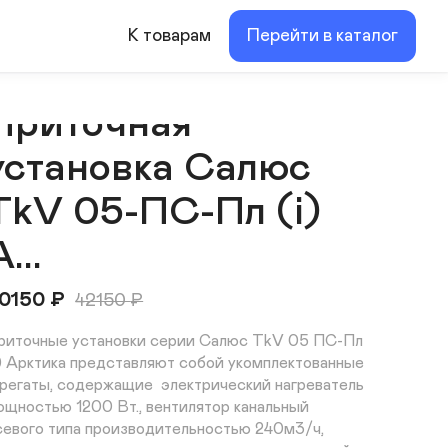
К товарам
Перейти в каталог
Приточная
установка Салюс
TkV 05-ПС-Пл (i)
...
0150
₽
42150
₽
риточные установки серии Салюс TkV 05 ПС-Пл 
i) Арктика представляют собой укомплектованные 
грегаты, содержащие  электрический нагреватель 
ощностью 1200 Вт., вентилятор канальный 
севого типа производительностью 240м3/ч, 