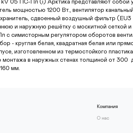
kV 05 ПС-Пл (i) Арктика представляют собой у
ель мощностью 1200 Вт., вентилятор канальный
ранитель, сдвоенный воздушный фильтр (EU3 + 
ннюю и наружную решётку с москитной сеткой и
л с симисторным регулятором оборотов вентил
бор - круглая белая, квадратная белая или прямо
усе, изготовленном из термостойкого пластика
 монтажа в наружных стенах толщиной от 300  д
160 мм.
Компания
О нас