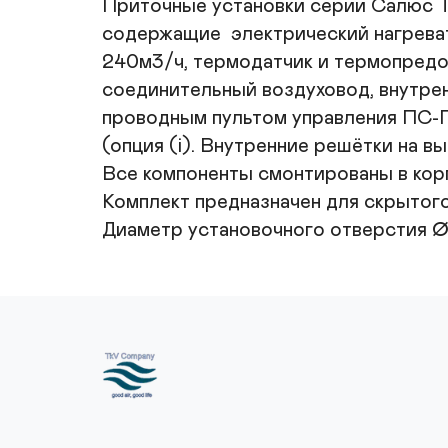
Приточные установки серии Салюс T
содержащие  электрический нагреват
240м3/ч, термодатчик и термопредох
соединительный воздуховод, внутре
проводным пультом управления ПС-П
(опция (i). Внутренние решётки на вы
Все компоненты смонтированы в корп
Комплект предназначен для скрытого
Диаметр установочного отверстия ∅