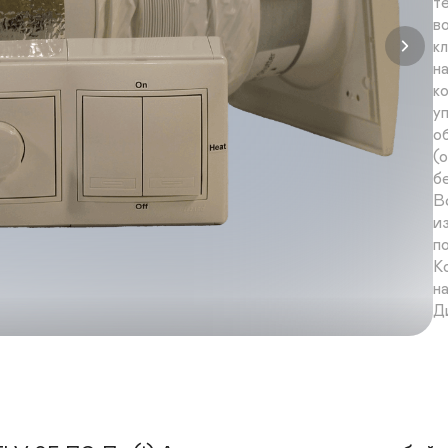
т
в
к
н
к
у
о
(о
б
В
и
п
К
н
Д