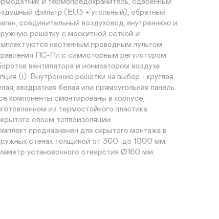
ермодатчик и термопредохранитель, сдвоенный 
оздушный фильтр (EU3 + угольный), обратный 
лапан, соединительный воздуховод, внутреннюю и 
аружную решётку с москитной сеткой и 
омплектуются настенным проводным пультом 
правления ПС-Пл с симисторным регулятором 
боротов вентилятора и ионизатором воздуха 
пция (i). Внутренние решётки на выбор - круглая 
елая, квадратная белая или прямоугольная панель.

се компоненты смонтированы в корпусе, 
зготовленном из термостойкого пластика 
окрытого слоем теплоизоляции.

омплект предназначен для скрытого монтажа в 
аружных стенах толщиной от 300  до 1000 мм.

иаметр установочного отверстия ∅160 мм.
Заказать