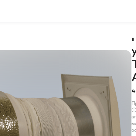
А
4
П
(
а
м
о