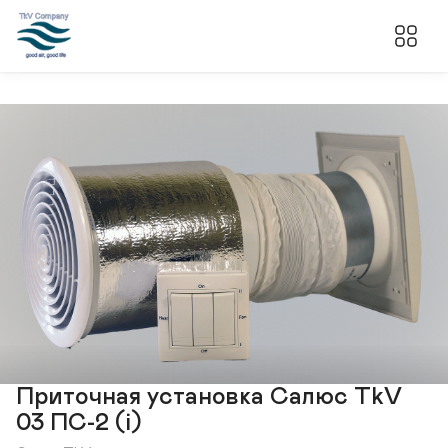
Приточная установка Салюс TkV
03 ПС-2 (i)