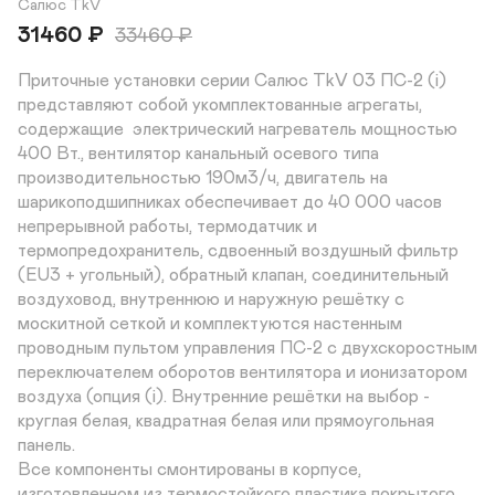
Салюс TkV
31460
₽
33460
₽
Приточные установки серии Салюс TkV 03 ПС-2 (i) 
представляют собой укомплектованные агрегаты, 
содержащие  электрический нагреватель мощностью 
400 Вт., вентилятор канальный осевого типа 
производительностью 190м3/ч, двигатель на 
шарикоподшипниках обеспечивает до 40 000 часов 
непрерывной работы, термодатчик и 
термопредохранитель, сдвоенный воздушный фильтр 
(EU3 + угольный), обратный клапан, соединительный 
воздуховод, внутреннюю и наружную решётку с 
москитной сеткой и комплектуются настенным 
проводным пультом управления ПС-2 с двухскоростным 
переключателем оборотов вентилятора и ионизатором 
воздуха (опция (i). Внутренние решётки на выбор - 
круглая белая, квадратная белая или прямоугольная 
панель.

Все компоненты смонтированы в корпусе, 
изготовленном из термостойкого пластика покрытого 